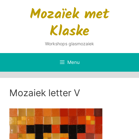
Ga
Mozaïek met
naar
de
Klaske
inhoud
Workshops glasmozaiek
Menu
Mozaiek letter V