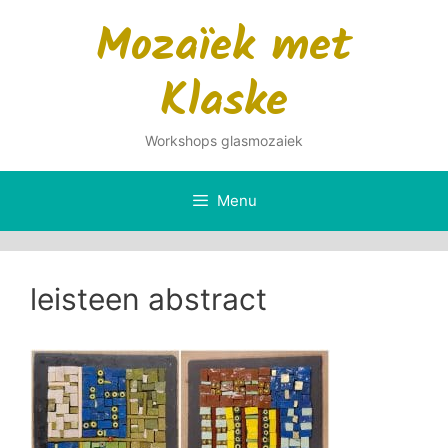
Ga
Mozaïek met
naar
de
Klaske
inhoud
Workshops glasmozaiek
Menu
leisteen abstract