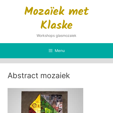
Ga
Mozaïek met
naar
de
Klaske
inhoud
Workshops glasmozaiek
Menu
Abstract mozaiek