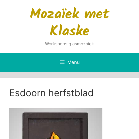
Ga
Mozaïek met
naar
de
Klaske
inhoud
Workshops glasmozaiek
Menu
Esdoorn herfstblad