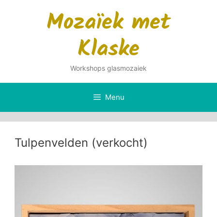
Ga
Mozaïek met
naar
de
Klaske
inhoud
Workshops glasmozaiek
Menu
Tulpenvelden (verkocht)