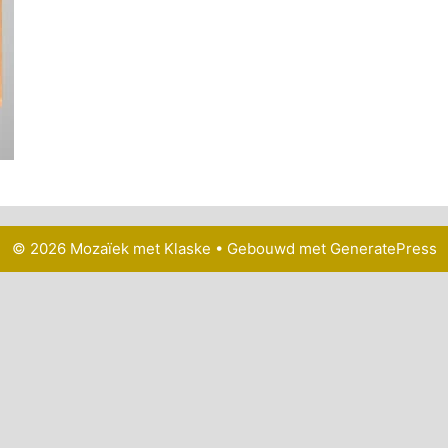
© 2026 Mozaïek met Klaske
• Gebouwd met
GeneratePress