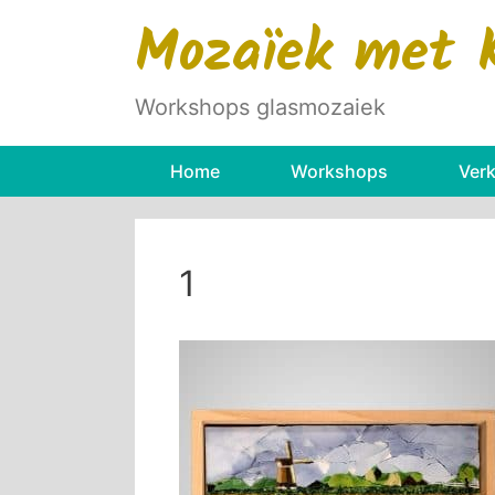
Ga
Mozaïek met 
naar
de
inhoud
Workshops glasmozaiek
Home
Workshops
Ver
1